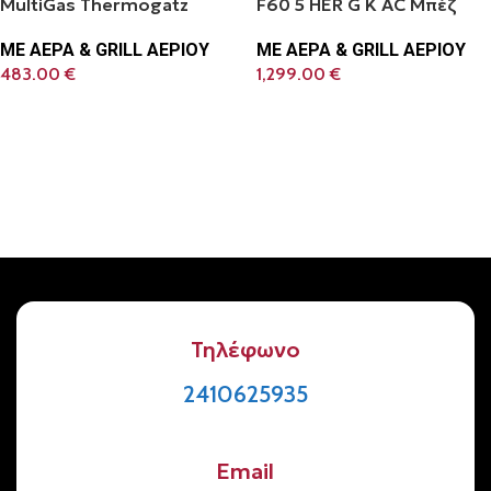
MultiGas Thermogatz
F60 5 HER G K AC Μπέζ
ΜΕ ΑΕΡΑ & GRILL ΑΕΡΙΟΥ
ΜΕ ΑΕΡΑ & GRILL ΑΕΡΙΟΥ
483.00
€
1,299.00
€
Προσθήκη Στο Καλάθι
Προσθήκη Στο Καλάθι
Τηλέφωνο
2410625935
Email