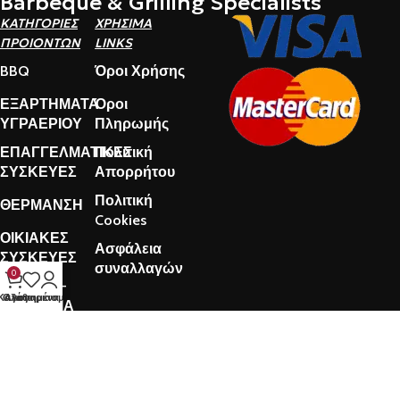
Barbeque & Grilling Specialists
ΚΑΤΗΓΟΡΙΕΣ
ΧΡΗΣΙΜΑ
ΠΡΟΙΟΝΤΩΝ
LINKS
BBQ
Όροι Χρήσης
ΕΞΑΡΤΗΜΑΤΑ
Όροι
ΥΓΡΑΕΡΙΟΥ
Πληρωμής
ΕΠΑΓΓΕΛΜΑΤΙΚΕΣ
Πολιτική
ΣΥΣΚΕΥΕΣ
Απορρήτου
Πολιτική
ΘΕΡΜΑΝΣΗ
Cookies
ΟΙΚΙΑΚΕΣ
Ασφάλεια
ΣΥΣΚΕΥΕΣ
συναλλαγών
0
ΦΙΑΛΕΣ –
Καλάθι
Ο λογαριασμός μου
Αγαπημένα
ΦΙΑΛΛΙΔΙΑ
TheGasStore© 2024. CREATED BY
MustAD Agency
. PREMIUM E-
COMMERCE SOLUTIONS.
Χρησιμοποιούμε cookies για να βελτιώσουμε την