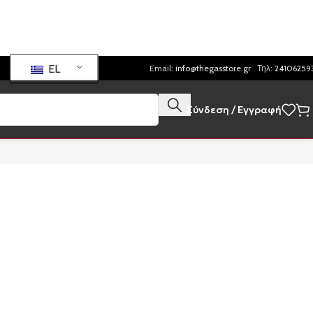
EL
Email:
info@thegasstore.gr
Τηλ:
24106259
Σύνδεση / Εγγραφή