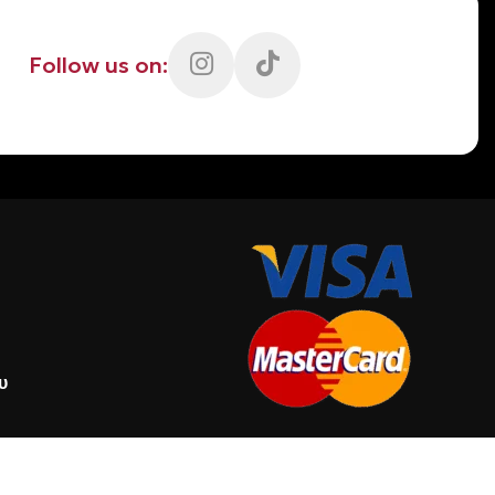
Follow us on:
υ
γών