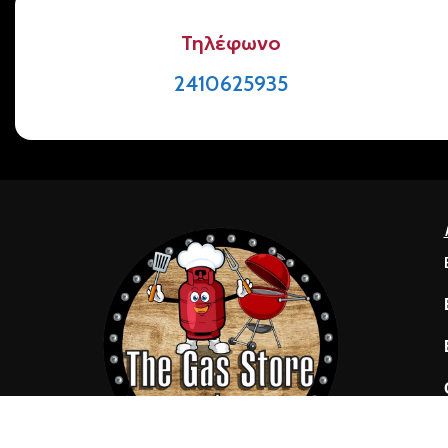
Τηλέφωνο
2410625935