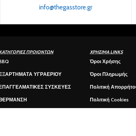
info@thegasstore.gr
ΚΑΤΗΓΟΡΙΕΣ ΠΡΟΙΟΝΤΩΝ
ΧΡΗΣΙΜΑ LINKS
BBQ
Όροι Χρήσης
ΕΞΑΡΤΗΜΑΤΑ ΥΓΡΑΕΡΙΟΥ
Όροι Πληρωμής
ΕΠΑΓΓΕΛΜΑΤΙΚΕΣ ΣΥΣΚΕΥΕΣ
Πολιτική Απορρήτο
ΘΕΡΜΑΝΣΗ
Πολιτική Cookies
ΟΙΚΙΑΚΕΣ ΣΥΣΚΕΥΕΣ
Ασφάλεια συναλλα
ΦΙΑΛΕΣ – ΦΙΑΛΛΙΔΙΑ
ore© 2024. CREATED BY
MustAD Agency
. PREMIUM E-COMMERCE SO