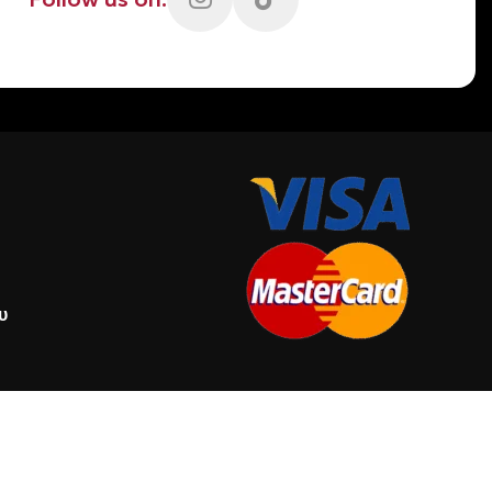
υ
γών
LUTIONS.