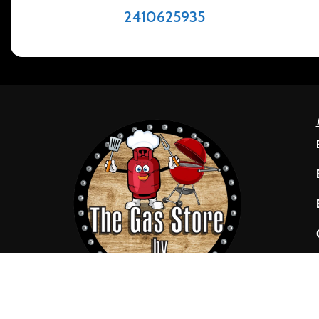
2410625935
Barbeque & Grilling Specialists
TheGasSt