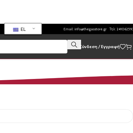
EL
Email:
info@thegasstore.gr
Τηλ:
24106259
Σύνδεση / Εγγραφή