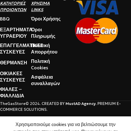
ΚΑΤΗΓΟΡΙΕΣ
ΧΡΗΣΙΜΑ
ΠΡΟΙΟΝΤΩΝ
LINKS
BBQ
Όροι Χρήσης
ΕΞΑΡΤΗΜΑΤΑ
Όροι
ΥΓΡΑΕΡΙΟΥ
Πληρωμής
ΕΠΑΓΓΕΛΜΑΤΙΚΕΣ
Πολιτική
ΣΥΣΚΕΥΕΣ
Απορρήτου
Πολιτική
ΘΕΡΜΑΝΣΗ
Cookies
ΟΙΚΙΑΚΕΣ
Ασφάλεια
ΣΥΣΚΕΥΕΣ
συναλλαγών
ΦΙΑΛΕΣ –
ΦΙΑΛΛΙΔΙΑ
TheGasStore© 2024. CREATED BY
MustAD Agency
. PREMIUM E-
COMMERCE SOLUTIONS.
0
Χρησιμοποιούμε cookies για να βελτιώσουμε την
Καλάθι
Ο λογαριασμός μου
Αγαπημένα