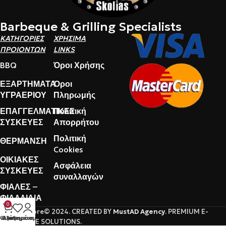
Barbeque & Grilling Specialists
ΚΑΤΗΓΟΡΙΕΣ
ΧΡΗΣΙΜΑ
ΠΡΟΙΟΝΤΩΝ
LINKS
BBQ
Όροι Χρήσης
ΕΞΑΡΤΗΜΑΤΑ
Όροι
ΥΓΡΑΕΡΙΟΥ
Πληρωμής
ΕΠΑΓΓΕΛΜΑΤΙΚΕΣ
Πολιτική
ΣΥΣΚΕΥΕΣ
Απορρήτου
Πολιτική
ΘΕΡΜΑΝΣΗ
Cookies
ΟΙΚΙΑΚΕΣ
Ασφάλεια
ΣΥΣΚΕΥΕΣ
συναλλαγών
ΦΙΑΛΕΣ –
ΦΙΑΛΛΙΔΙΑ
0
TheGasStore© 2024. CREATED BY
MustAD Agency
. PREMIUM E-
Καλάθι
Ο λογαριασμός μου
Αγαπημένα
COMMERCE SOLUTIONS.