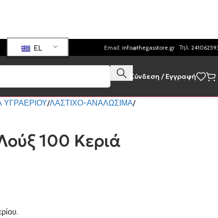
EL
Email:
info@thegasstore.gr
Τηλ:
24106259
Σύνδεση / Εγγραφή
 ΥΓΡΑΕΡΙΟΥ
ΛΑΣΤΙΧΟ-ΑΝΑΛΩΣΙΜΑ
 Λούξ 100 Κεριά
ρίου.