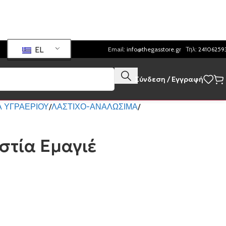
EL
Email:
info@thegasstore.gr
Τηλ:
24106259
Σύνδεση / Εγγραφή
 ΥΓΡΑΕΡΙΟΥ
ΛΑΣΤΙΧΟ-ΑΝΑΛΩΣΙΜΑ
στία Εμαγιέ