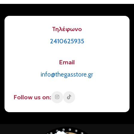
Τηλέφωνο
2410625935
Email
info@thegasstore.gr
Follow us on: