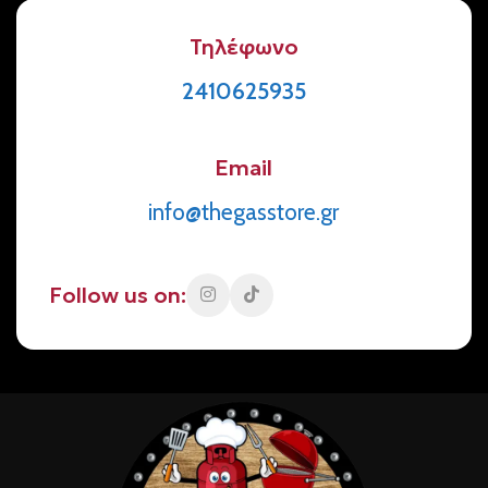
Τηλέφωνο
2410625935
Email
info@thegasstore.gr
Follow us on: