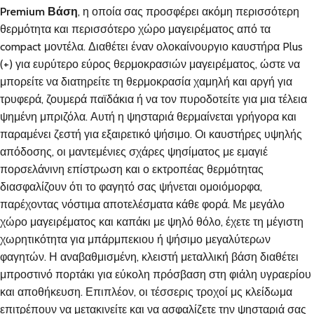
Premium Βάση
, η οποία σας προσφέρει ακόμη περισσότερη
θερμότητα και περισσότερο χώρο μαγειρέματος από τα
compact μοντέλα. Διαθέτει έναν ολοκαίνουργιο καυστήρα Plus
(+) για ευρύτερο εύρος θερμοκρασιών μαγειρέματος, ώστε να
μπορείτε να διατηρείτε τη θερμοκρασία χαμηλή και αργή για
τρυφερά, ζουμερά παϊδάκια ή να τον πυροδοτείτε για μια τέλεια
ψημένη μπριζόλα. Αυτή η ψησταριά θερμαίνεται γρήγορα και
παραμένει ζεστή για εξαιρετικό ψήσιμο. Οι καυστήρες υψηλής
απόδοσης, οι μαντεμένιες σχάρες ψησίματος με εμαγιέ
πορσελάνινη επίστρωση και ο εκτροπέας θερμότητας
διασφαλίζουν ότι το φαγητό σας ψήνεται ομοιόμορφα,
παρέχοντας νόστιμα αποτελέσματα κάθε φορά. Με μεγάλο
χώρο μαγειρέματος και καπάκι με ψηλό θόλο, έχετε τη μέγιστη
χωρητικότητα για μπάρμπεκιου ή ψήσιμο μεγαλύτερων
φαγητών. Η αναβαθμισμένη, κλειστή μεταλλική βάση διαθέτει
μπροστινό πορτάκι για εύκολη πρόσβαση στη φιάλη υγραερίου
και αποθήκευση. Επιπλέον, οι τέσσερις τροχοί μς κλείδωμα
επιτρέπουν να μετακινείτε και να ασφαλίζετε την ψησταριά σας