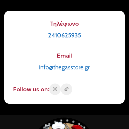
Τηλέφωνο
2410625935
Email
info@thegasstore.gr
Follow us on: