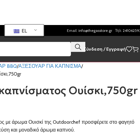
EL
Email:
info@thegasstore.gr
Τηλ:
24106259
Σύνδεση / Εγγραφή
ΑΡ BBQ
ΑΞΕΣΟΥΑΡ ΓΙΑ ΚΑΠΝΙΣΜΑ
σκι,750gr
 καπνίσματος Ουίσκι,750gr
ος με άρωμα Ουισκί της Outdoorchef προσφέρετε στο φαγητό
ύση και μοναδικό άρωμα καπνού.