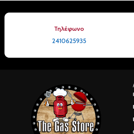
Τηλέφωνο
2410625935