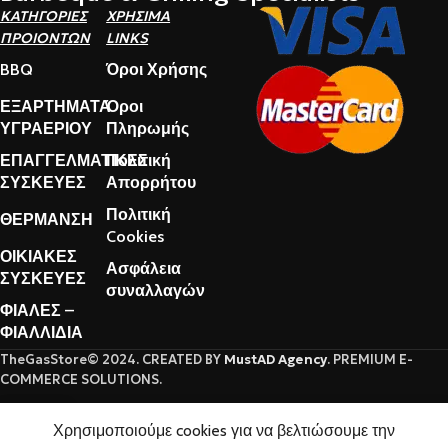
ΚΑΤΗΓΟΡΙΕΣ
ΧΡΗΣΙΜΑ
ΠΡΟΙΟΝΤΩΝ
LINKS
BBQ
Όροι Χρήσης
ΕΞΑΡΤΗΜΑΤΑ
Όροι
ΥΓΡΑΕΡΙΟΥ
Πληρωμής
ΕΠΑΓΓΕΛΜΑΤΙΚΕΣ
Πολιτική
ΣΥΣΚΕΥΕΣ
Απορρήτου
Πολιτική
ΘΕΡΜΑΝΣΗ
Cookies
ΟΙΚΙΑΚΕΣ
Ασφάλεια
ΣΥΣΚΕΥΕΣ
συναλλαγών
ΦΙΑΛΕΣ –
ΦΙΑΛΛΙΔΙΑ
TheGasStore© 2024. CREATED BY
MustAD Agency
. PREMIUM E-
COMMERCE SOLUTIONS.
0
Χρησιμοποιούμε cookies για να βελτιώσουμε την
Καλάθι
Ο λογαριασμός μου
Αγαπημένα