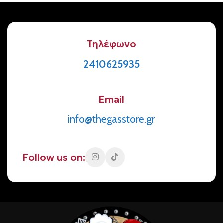
Τηλέφωνο
2410625935
Email
info@thegasstore.gr
Follow us on: