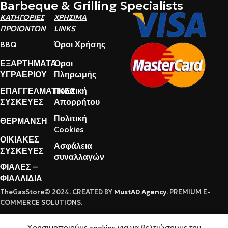
Barbeque & Grilling Specialists
ΚΑΤΗΓΟΡΙΕΣ
ΧΡΗΣΙΜΑ
ΠΡΟΙΟΝΤΩΝ
LINKS
BBQ
Όροι Χρήσης
ΕΞΑΡΤΗΜΑΤΑ
Όροι
ΥΓΡΑΕΡΙΟΥ
Πληρωμής
ΕΠΑΓΓΕΛΜΑΤΙΚΕΣ
Πολιτική
ΣΥΣΚΕΥΕΣ
Απορρήτου
Πολιτική
ΘΕΡΜΑΝΣΗ
Cookies
ΟΙΚΙΑΚΕΣ
Ασφάλεια
ΣΥΣΚΕΥΕΣ
συναλλαγών
ΦΙΑΛΕΣ –
ΦΙΑΛΛΙΔΙΑ
TheGasStore© 2024. CREATED BY
MustAD Agency
. PREMIUM E-
COMMERCE SOLUTIONS.
0