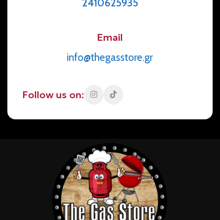
2410625935
Email
info@thegasstore.gr
Follow us on: