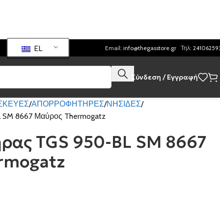
EL
Email:
info@thegasstore.gr
Τηλ:
24106259
Σύνδεση / Εγγραφή
ΥΣΚΕΥΕΣ
ΑΠΟΡΡΟΦΗΤΗΡΕΣ
ΝΗΣΙΔΕΣ
 SM 8667 Μαύρος Thermogatz
ρας TGS 950-BL SM 8667
rmogatz