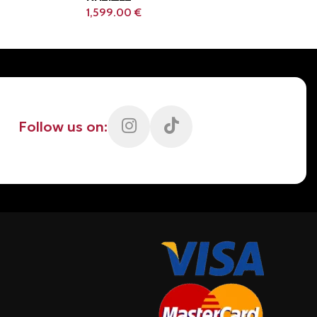
1,599.00
€
Follow us on: