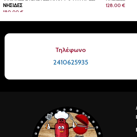
ΝΗΣΙΔΕΣ
128.00
€
180.00
€
Τηλέφωνο
2410625935