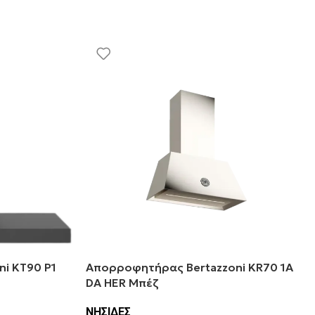
i KT90 P1
Απορροφητήρας Bertazzoni KR70 1A
DA HER Μπέζ
ΝΗΣΙΔΕΣ