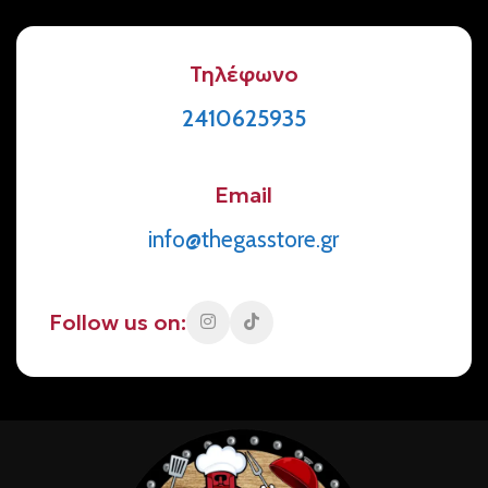
Τηλέφωνο
2410625935
Email
info@thegasstore.gr
Follow us on: